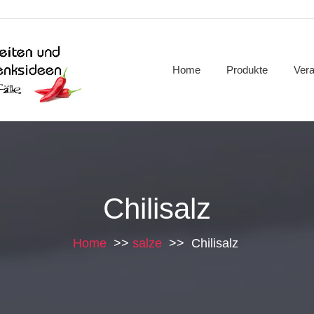
Home
Produkte
Vera
Chilisalz
Home
>>
salze
>>
Chilisalz