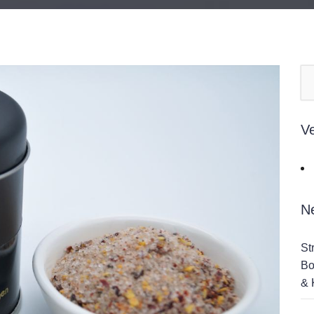
V
N
St
Bo
& 