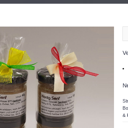
V
N
St
Bo
& 