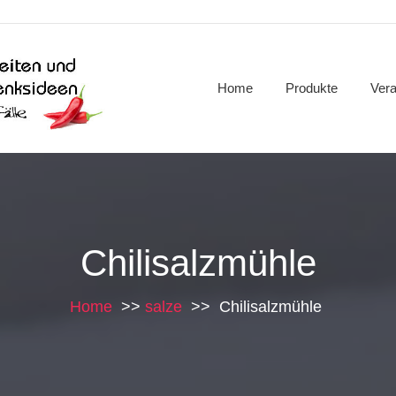
Home
Produkte
Vera
Chilisalzmühle
Home
>>
salze
>>
Chilisalzmühle