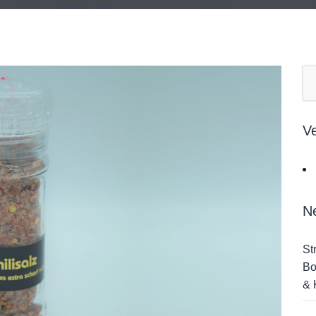
V
N
St
Bo
& 